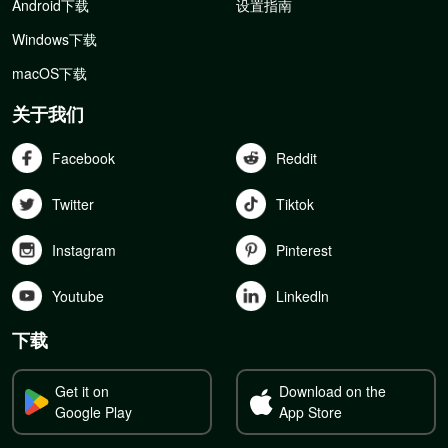
Android下载
设置指南
Windows下载
macOS下载
关于我们
Facebook
Reddit
Twitter
Tiktok
Instagram
Pinterest
Youtube
Linkedln
下载
Get it on
Download on the
Google Play
App Store